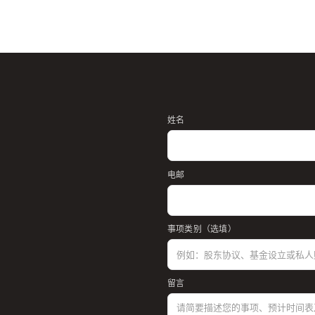
姓名
电邮
事项类别（选填）
留言